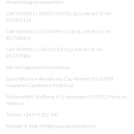
Verarbeitung verantwortlich:
CAP VERMELL BEACH HOTEL SLU, mit der St.-Nr.
B57413114
CAP VERMELL COUNTRY CLUB SL, mit der St.-Nr.
B57598476
CAP VERMELL FACILITIES SLU, mit der St.-Nr.
B57727402
Alle mit folgenden Firmendaten:
Geschäftssitz in Avenida des Cap Vermell 153, 07589
Canyamel-Capdepera (Mallorca)
Postanschrift: Vía Roma, nº 5, entresuelo 1º, 07012 Palma de
Mallorca
Telefon: +34 971 252 700
Kontakt-E-Mail: rrhh@grupocapvermell.com