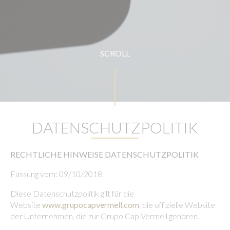
SCROLL
DATENSCHUTZPOLITIK
RECHTLICHE HINWEISE DATENSCHUTZPOLITIK
Fassung vom: 09/10/2018
Diese Datenschutzpolitik gilt für die
Website
www.grupocapvermell.com
, die offizielle Website
der Unternehmen, die zur Grupo Cap Vermell gehören.