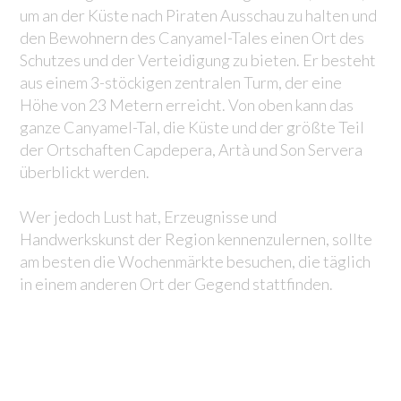
um an der Küste nach Piraten Ausschau zu halten und
den Bewohnern des Canyamel-Tales einen Ort des
Schutzes und der Verteidigung zu bieten. Er besteht
aus einem 3-stöckigen zentralen Turm, der eine
Höhe von 23 Metern erreicht. Von oben kann das
ganze Canyamel-Tal, die Küste und der größte Teil
der Ortschaften Capdepera, Artà und Son Servera
überblickt werden.
Wer jedoch Lust hat, Erzeugnisse und
Handwerkskunst der Region kennenzulernen, sollte
am besten die Wochenmärkte besuchen, die täglich
in einem anderen Ort der Gegend stattfinden.