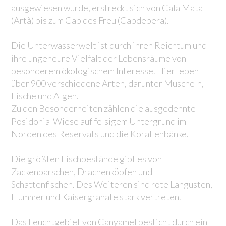
ausgewiesen wurde, erstreckt sich von Cala Mata
(Artà) bis zum Cap des Freu (Capdepera).
Die Unterwasserwelt ist durch ihren Reichtum und
ihre ungeheure Vielfalt der Lebensräume von
besonderem ökologischem Interesse. Hier leben
über 900 verschiedene Arten, darunter Muscheln,
Fische und Algen.
Zu den Besonderheiten zählen die ausgedehnte
Posidonia-Wiese auf felsigem Untergrund im
Norden des Reservats und die Korallenbänke.
Die größten Fischbestände gibt es von
Zackenbarschen, Drachenköpfen und
Schattenfischen. Des Weiteren sind rote Langusten,
Hummer und Kaisergranate stark vertreten.
Das Feuchtgebiet von Canyamel besticht durch ein