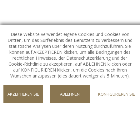
Diese Website verwendet eigene Cookies und Cookies von
Dritten, um das Surferlebnis des Benutzers zu verbessern und
statistische Analysen über deren Nutzung durchzuführen. Sie
können auf AKZEPTIEREN klicken, um alle Bedingungen des
rechtlichen Hinweises, der Datenschutzerklärung und der
Cookie-Richtlinie zu akzeptieren, auf ABLEHNEN klicken oder
FOLGEN SIE UNS
auf KONFIGURIEREN klicken, um die Cookies nach Ihren
Unsere Social-Media-Kanäle
Wünschen anzupassen (dies dauert weniger als 5 Minuten).
AKZEPTIEREN SIE
ABLEHNEN
KONFIGURIEREN SIE
NEWSLETTER CVG
COOKIES
Melden Sie sich für Spezialangebote an
Ich habe die
Datenschutzerkärung gelesen
und
akzeptiert.