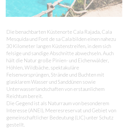
Die benachbarten Küstenorte Cala Rajada, Cala
Mesquida und Font de sa Cala bilden einen nahezu
30 Kilometer langen Küstenstreifen, in dem sich
felsige und sandige Abschnitte abwechseln. Auch
hält die Natur große Pinien- und Eichenwälder,
Höhlen, Wildbäche, spektakuläre
Felsenvorsprüngen, Strände und Buchten mit
glasklarem Wasser und Sanddünen sowie
Unterwasserlandschaften von erstaunlichem
Reichtum bereit.
Die Gegend ist als Naturraum von besonderem
Interesse (ANEI), Meeresreservat und Gebiet von
gemeinschaftlicher Bedeutung (LIC) unter Schutz
gestellt.