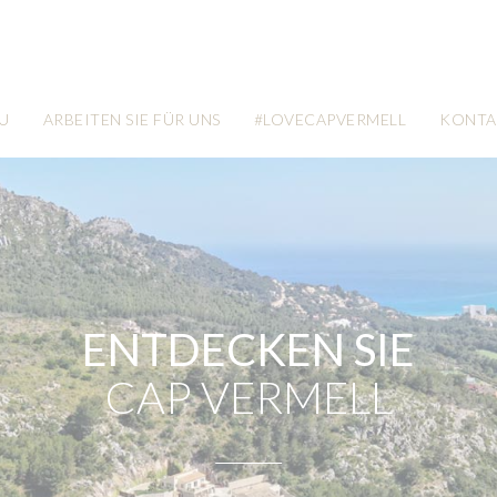
U
ARBEITEN SIE FÜR UNS
#LOVECAPVERMELL
KONTA
ENTDECKEN SIE
CAP VERMELL