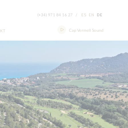
/
(+34) 971 84 16 27
ES
EN
DE
Cap Vermell Sound
KT