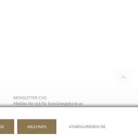
NEWSLETTER CVG
Melden Sie sich für Spezialangebote an
Ich habe die
Datenschutzerkärung gelesen
SIE
ABLEHNEN
KONFIGURIEREN SIE
und akzeptiert.